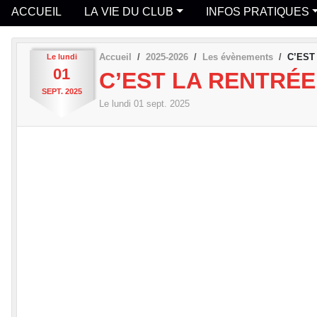
ACCUEIL
LA VIE DU CLUB
INFOS PRATIQUES
Accueil
2025-2026
Les évènements
C’EST
Le
lundi
01
C’EST LA RENTRÉE
SEPT.
2025
Le
lundi
01
sept.
2025