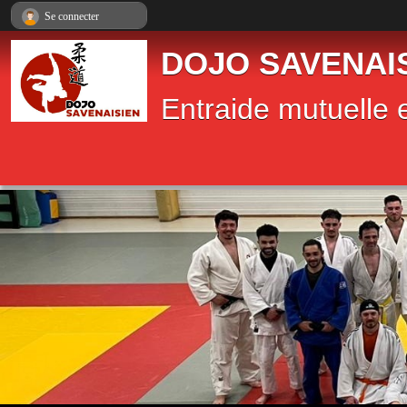
Panneau de gestion des cookies
Se connecter
DOJO SAVENAI
Entraide mutuelle e