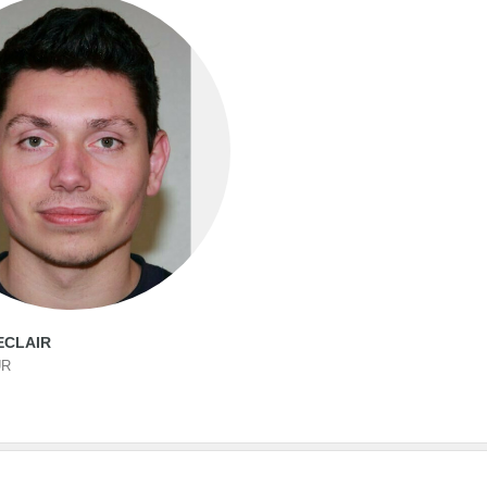
ECLAIR
UR